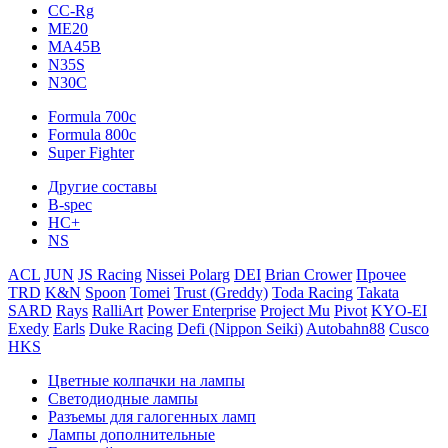
CC-Rg
ME20
MA45B
N35S
N30C
Formula 700c
Formula 800c
Super Fighter
Другие составы
B-spec
HC+
NS
ACL
JUN
JS Racing
Nissei Polarg
DEI
Brian Crower
Прочее
TRD
K&N
Spoon
Tomei
Trust (Greddy)
Toda Racing
Takata
SARD
Rays
RalliArt
Power Enterprise
Project Mu
Pivot
KYO-EI
Exedy
Earls
Duke Racing
Defi (Nippon Seiki)
Autobahn88
Cusco
HKS
Цветные колпачки на лампы
Светодиодные лампы
Разъемы для галогенных ламп
Лампы дополнительные