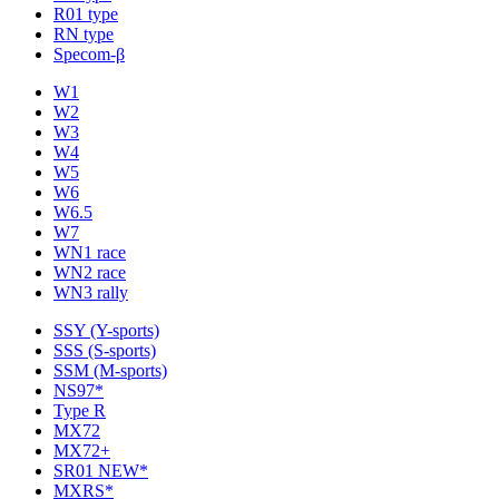
R01 type
RN type
Specom-β
W1
W2
W3
W4
W5
W6
W6.5
W7
WN1 race
WN2 race
WN3 rally
SSY (Y-sports)
SSS (S-sports)
SSM (M-sports)
NS97*
Type R
MX72
MX72+
SR01 NEW*
MXRS*