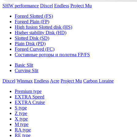
SHW performance
Dixcel
Endless
Project Mu
Forged Slotted (FS)
Forged Plain (FP)
High fusion Slotted disk (HS)
Higher stability Disk (HD)
Slotted Disk (SD)
Plain Disk (PD)
Forged Curved (FC)
Составные роторы и полотна FP/FS
Basic Slit
Curving Slit
Dixcel
Winmax
Endless
Acre
Project Mu
Carbon Loraine
Premium type
EXTRA Speed
EXTRA Cruise
S type
Z type
X type
M type
RA type
RE type