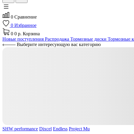
0
Сравнение
0
Избранное
0
0 р.
Корзина
Новые поступления
Распродажа
Тормозные диски
Тормозные к
Выберите интересующую вас категорию
SHW performance
Dixcel
Endless
Project Mu