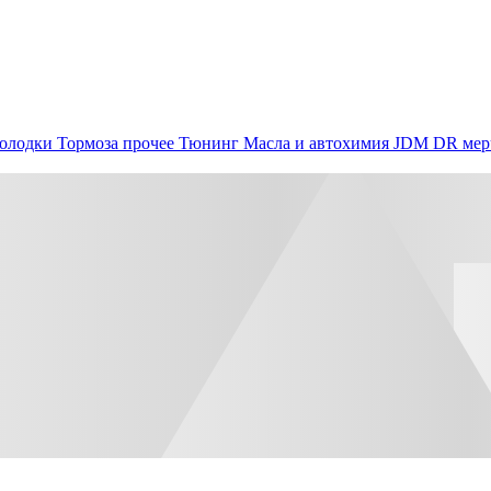
олодки
Тормоза прочее
Тюнинг
Масла и автохимия
JDM
DR мер