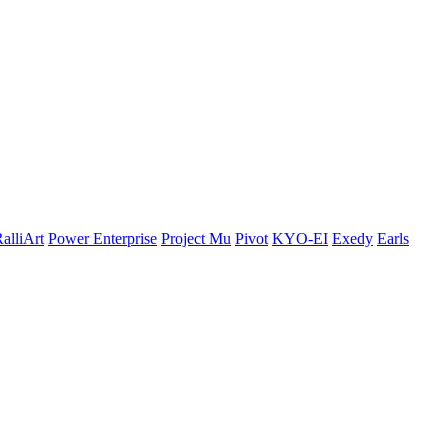
alliArt
Power Enterprise
Project Mu
Pivot
KYO-EI
Exedy
Earls