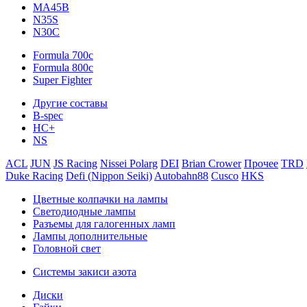
MA45B
N35S
N30C
Formula 700c
Formula 800c
Super Fighter
Другие составы
B-spec
HC+
NS
ACL
JUN
JS Racing
Nissei Polarg
DEI
Brian Crower
Прочее
TRD
Duke Racing
Defi (Nippon Seiki)
Autobahn88
Cusco
HKS
Цветные колпачки на лампы
Светодиодные лампы
Разъемы для галогенных ламп
Лампы дополнительные
Головной свет
Системы закиси азота
Диски