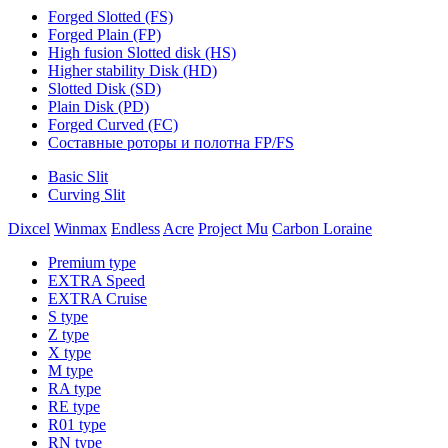
Forged Slotted (FS)
Forged Plain (FP)
High fusion Slotted disk (HS)
Higher stability Disk (HD)
Slotted Disk (SD)
Plain Disk (PD)
Forged Curved (FC)
Составные роторы и полотна FP/FS
Basic Slit
Curving Slit
Dixcel
Winmax
Endless
Acre
Project Mu
Carbon Loraine
Premium type
EXTRA Speed
EXTRA Cruise
S type
Z type
X type
M type
RA type
RE type
R01 type
RN type