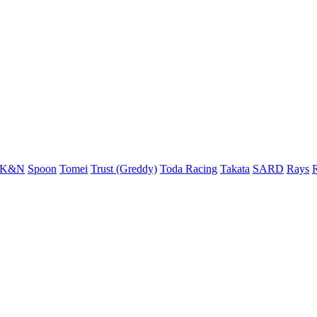
K&N
Spoon
Tomei
Trust (Greddy)
Toda Racing
Takata
SARD
Rays
R