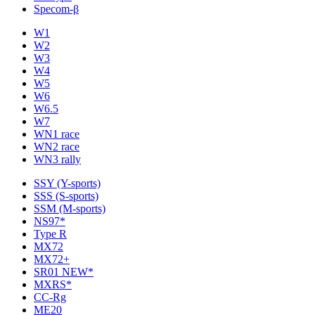
Specom-β
W1
W2
W3
W4
W5
W6
W6.5
W7
WN1 race
WN2 race
WN3 rally
SSY (Y-sports)
SSS (S-sports)
SSM (M-sports)
NS97*
Type R
MX72
MX72+
SR01 NEW*
MXRS*
CC-Rg
ME20