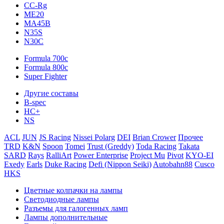
CC-Rg
ME20
MA45B
N35S
N30C
Formula 700c
Formula 800c
Super Fighter
Другие составы
B-spec
HC+
NS
ACL
JUN
JS Racing
Nissei Polarg
DEI
Brian Crower
Прочее
TRD
K&N
Spoon
Tomei
Trust (Greddy)
Toda Racing
Takata
SARD
Rays
RalliArt
Power Enterprise
Project Mu
Pivot
KYO-EI
Exedy
Earls
Duke Racing
Defi (Nippon Seiki)
Autobahn88
Cusco
HKS
Цветные колпачки на лампы
Светодиодные лампы
Разъемы для галогенных ламп
Лампы дополнительные