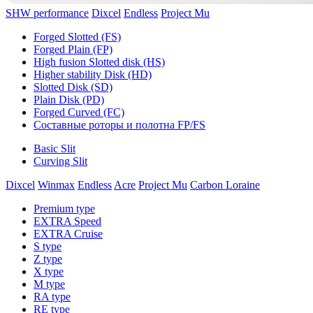
SHW performance
Dixcel
Endless
Project Mu
Forged Slotted (FS)
Forged Plain (FP)
High fusion Slotted disk (HS)
Higher stability Disk (HD)
Slotted Disk (SD)
Plain Disk (PD)
Forged Curved (FC)
Составные роторы и полотна FP/FS
Basic Slit
Curving Slit
Dixcel
Winmax
Endless
Acre
Project Mu
Carbon Loraine
Premium type
EXTRA Speed
EXTRA Cruise
S type
Z type
X type
M type
RA type
RE type