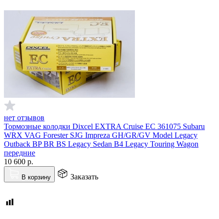
нет отзывов
Тормозные колодки Dixcel EXTRA Cruise EC 361075 Subaru
WRX VAG Forester SJG Impreza GH/GR/GV Model Legacy
Outback BP BR BS Legacy Sedan B4 Legacy Touring Wagon
передние
10 600
р.
Заказать
В корзину