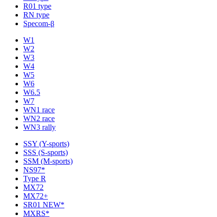
R01 type
RN type
Specom-β
W1
W2
W3
W4
W5
W6
W6.5
W7
WN1 race
WN2 race
WN3 rally
SSY (Y-sports)
SSS (S-sports)
SSM (M-sports)
NS97*
Type R
MX72
MX72+
SR01 NEW*
MXRS*