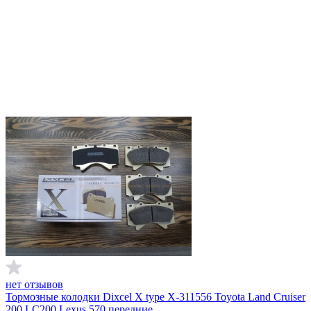
нет отзывов
Тормозные колодки Dixcel X type X-311556 Toyota Land Cruiser
200 LC200 Lexus 570 передние