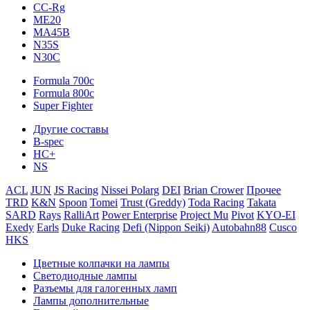
CC-Rg
ME20
MA45B
N35S
N30C
Formula 700c
Formula 800c
Super Fighter
Другие составы
B-spec
HC+
NS
ACL
JUN
JS Racing
Nissei Polarg
DEI
Brian Crower
Прочее
TRD
K&N
Spoon
Tomei
Trust (Greddy)
Toda Racing
Takata
SARD
Rays
RalliArt
Power Enterprise
Project Mu
Pivot
KYO-EI
Exedy
Earls
Duke Racing
Defi (Nippon Seiki)
Autobahn88
Cusco
HKS
Цветные колпачки на лампы
Светодиодные лампы
Разъемы для галогенных ламп
Лампы дополнительные