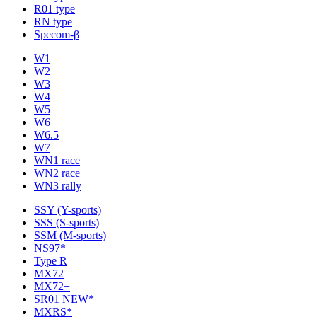
R01 type
RN type
Specom-β
W1
W2
W3
W4
W5
W6
W6.5
W7
WN1 race
WN2 race
WN3 rally
SSY (Y-sports)
SSS (S-sports)
SSM (M-sports)
NS97*
Type R
MX72
MX72+
SR01 NEW*
MXRS*