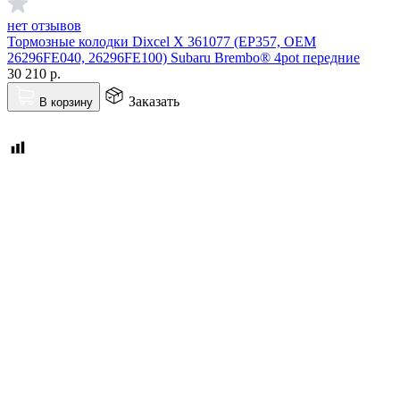
нет отзывов
Тормозные колодки Dixcel X 361077 (EP357, OEM
26296FE040, 26296FE100) Subaru Brembo® 4pot передние
30 210
р.
Заказать
В корзину