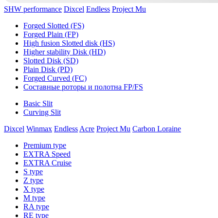
SHW performance
Dixcel
Endless
Project Mu
Forged Slotted (FS)
Forged Plain (FP)
High fusion Slotted disk (HS)
Higher stability Disk (HD)
Slotted Disk (SD)
Plain Disk (PD)
Forged Curved (FC)
Составные роторы и полотна FP/FS
Basic Slit
Curving Slit
Dixcel
Winmax
Endless
Acre
Project Mu
Carbon Loraine
Premium type
EXTRA Speed
EXTRA Cruise
S type
Z type
X type
M type
RA type
RE type