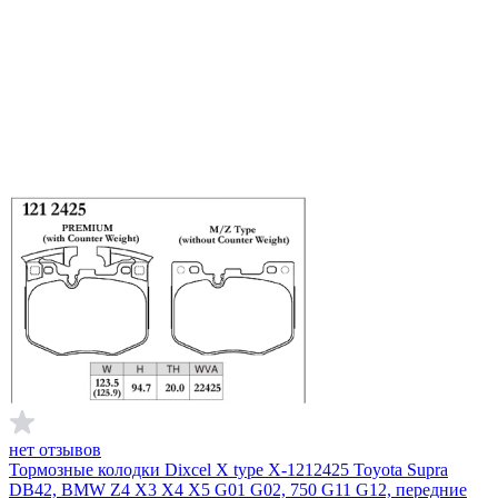
нет отзывов
Тормозные колодки Dixcel X type X-1212425 Toyota Supra
DB42, BMW Z4 X3 X4 X5 G01 G02, 750 G11 G12, передние