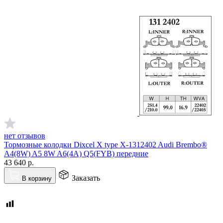
нет отзывов
Тормозные колодки Dixcel X type X-1312402 Audi Brembo®
A4(8W) A5 8W A6(4A) Q5(FYB) передние
43 640
р.
Заказать
В корзину