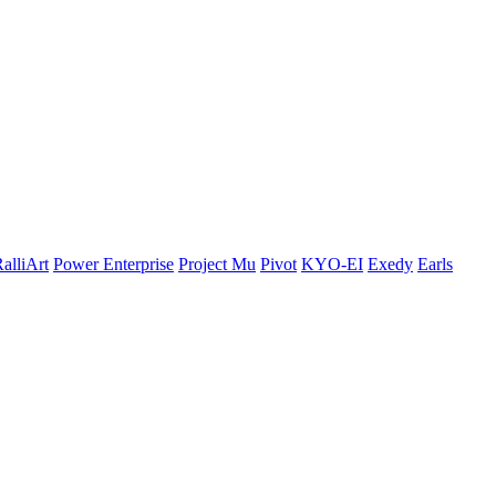
alliArt
Power Enterprise
Project Mu
Pivot
KYO-EI
Exedy
Earls