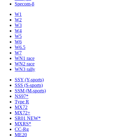
Specom-β
W1
W2
W3
W4
W5
W6
W6.5
W7
WN1 race
WN2 race
WN3 rally
SSY (Y-sports)
SSS (S-sports)
SSM (M-sports)
NS97*
Type R
MX72
MX72+
SR01 NEW*
MXRS*
CC-Rg
ME20