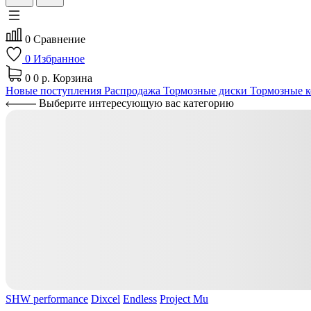
0
Сравнение
0
Избранное
0
0 р.
Корзина
Новые поступления
Распродажа
Тормозные диски
Тормозные к
Выберите интересующую вас категорию
SHW performance
Dixcel
Endless
Project Mu