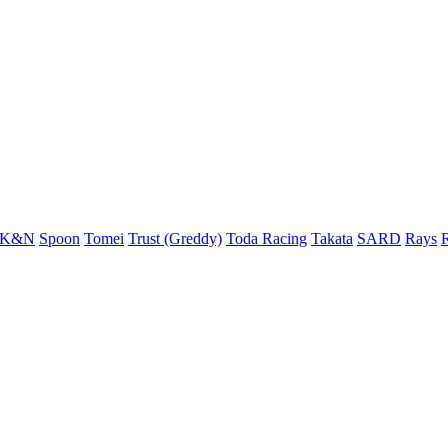
K&N
Spoon
Tomei
Trust (Greddy)
Toda Racing
Takata
SARD
Rays
R