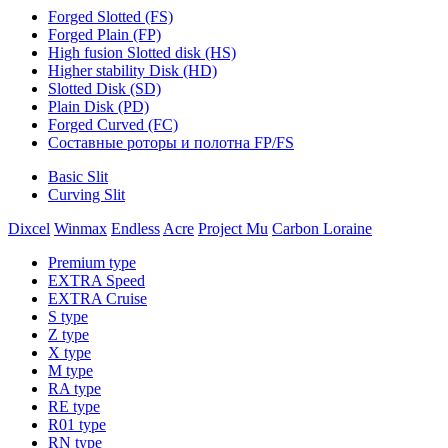
Forged Slotted (FS)
Forged Plain (FP)
High fusion Slotted disk (HS)
Higher stability Disk (HD)
Slotted Disk (SD)
Plain Disk (PD)
Forged Curved (FC)
Составные роторы и полотна FP/FS
Basic Slit
Curving Slit
Dixcel
Winmax
Endless
Acre
Project Mu
Carbon Loraine
Premium type
EXTRA Speed
EXTRA Cruise
S type
Z type
X type
M type
RA type
RE type
R01 type
RN type