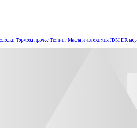
олодки
Тормоза прочее
Тюнинг
Масла и автохимия
JDM
DR мер