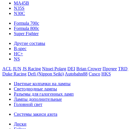
MA45B
N35S
N30C
Formula 700c
Formula 800c
Super Fighter
Другие составы
B-spec
HC+
NS
ACL
JUN
JS Racing
Nissei Polarg
DEI
Brian Crower
Прочее
TRD
Duke Racing
Defi (Nippon Seiki)
Autobahn88
Cusco
HKS
Цветные колпачки на лампы
Светодиодные лампы
Разъемы для галогенных ламп
Лампы дополнительные
Головной свет
Системы закиси азота
Диски