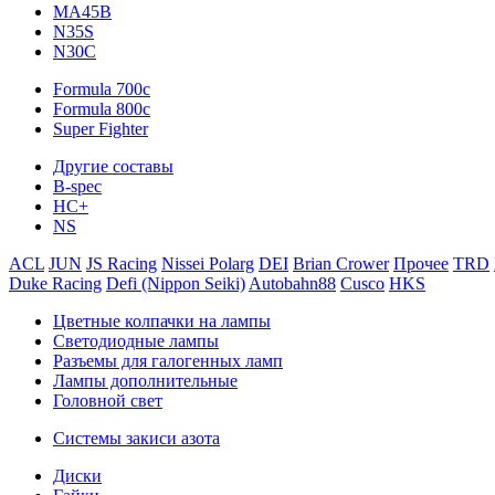
MA45B
N35S
N30C
Formula 700c
Formula 800c
Super Fighter
Другие составы
B-spec
HC+
NS
ACL
JUN
JS Racing
Nissei Polarg
DEI
Brian Crower
Прочее
TRD
Duke Racing
Defi (Nippon Seiki)
Autobahn88
Cusco
HKS
Цветные колпачки на лампы
Светодиодные лампы
Разъемы для галогенных ламп
Лампы дополнительные
Головной свет
Системы закиси азота
Диски