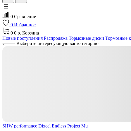
0
Сравнение
0
Избранное
0
0 р.
Корзина
Новые поступления
Распродажа
Тормозные диски
Тормозные к
Выберите интересующую вас категорию
SHW performance
Dixcel
Endless
Project Mu