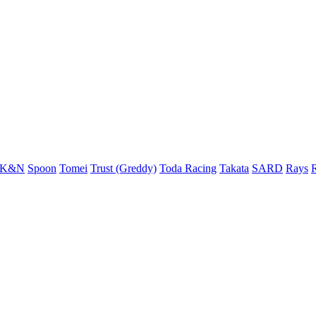
K&N
Spoon
Tomei
Trust (Greddy)
Toda Racing
Takata
SARD
Rays
R