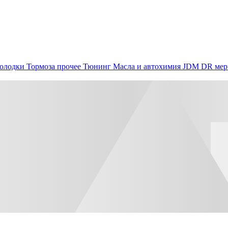
олодки
Тормоза прочее
Тюнинг
Масла и автохимия
JDM
DR мер