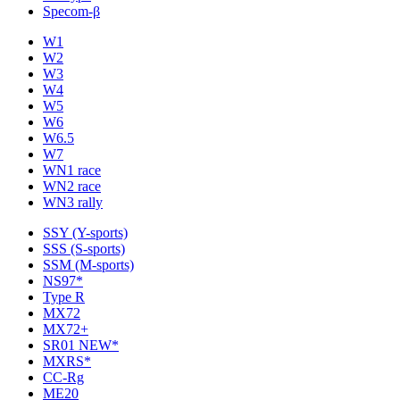
Specom-β
W1
W2
W3
W4
W5
W6
W6.5
W7
WN1 race
WN2 race
WN3 rally
SSY (Y-sports)
SSS (S-sports)
SSM (M-sports)
NS97*
Type R
MX72
MX72+
SR01 NEW*
MXRS*
CC-Rg
ME20