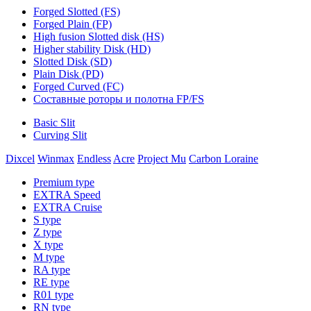
Forged Slotted (FS)
Forged Plain (FP)
High fusion Slotted disk (HS)
Higher stability Disk (HD)
Slotted Disk (SD)
Plain Disk (PD)
Forged Curved (FC)
Составные роторы и полотна FP/FS
Basic Slit
Curving Slit
Dixcel
Winmax
Endless
Acre
Project Mu
Carbon Loraine
Premium type
EXTRA Speed
EXTRA Cruise
S type
Z type
X type
M type
RA type
RE type
R01 type
RN type