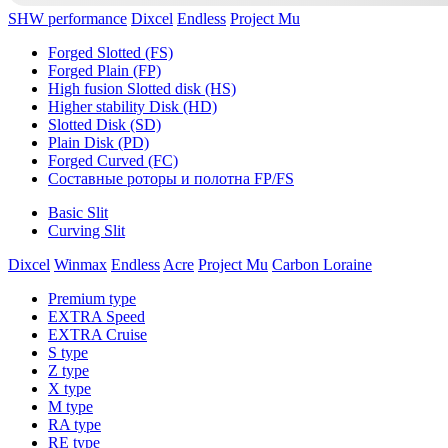
SHW performance
Dixcel
Endless
Project Mu
Forged Slotted (FS)
Forged Plain (FP)
High fusion Slotted disk (HS)
Higher stability Disk (HD)
Slotted Disk (SD)
Plain Disk (PD)
Forged Curved (FC)
Составные роторы и полотна FP/FS
Basic Slit
Curving Slit
Dixcel
Winmax
Endless
Acre
Project Mu
Carbon Loraine
Premium type
EXTRA Speed
EXTRA Cruise
S type
Z type
X type
M type
RA type
RE type