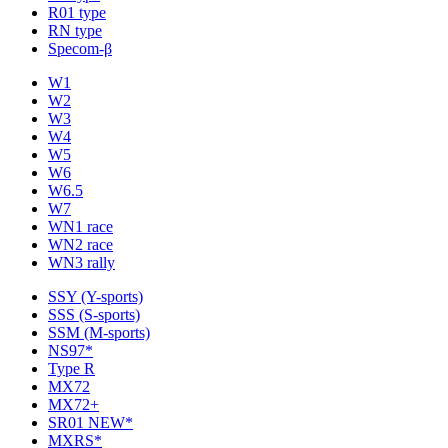
R01 type
RN type
Specom-β
W1
W2
W3
W4
W5
W6
W6.5
W7
WN1 race
WN2 race
WN3 rally
SSY (Y-sports)
SSS (S-sports)
SSM (M-sports)
NS97*
Type R
MX72
MX72+
SR01 NEW*
MXRS*