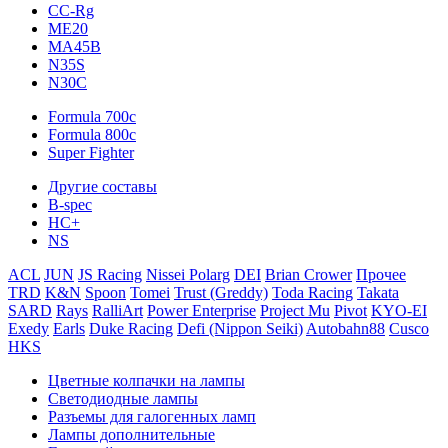
CC-Rg
ME20
MA45B
N35S
N30C
Formula 700c
Formula 800c
Super Fighter
Другие составы
B-spec
HC+
NS
ACL
JUN
JS Racing
Nissei Polarg
DEI
Brian Crower
Прочее
TRD
K&N
Spoon
Tomei
Trust (Greddy)
Toda Racing
Takata
SARD
Rays
RalliArt
Power Enterprise
Project Mu
Pivot
KYO-EI
Exedy
Earls
Duke Racing
Defi (Nippon Seiki)
Autobahn88
Cusco
HKS
Цветные колпачки на лампы
Светодиодные лампы
Разъемы для галогенных ламп
Лампы дополнительные