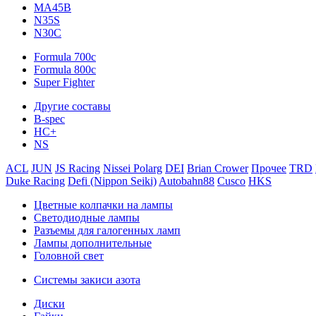
MA45B
N35S
N30C
Formula 700c
Formula 800c
Super Fighter
Другие составы
B-spec
HC+
NS
ACL
JUN
JS Racing
Nissei Polarg
DEI
Brian Crower
Прочее
TRD
Duke Racing
Defi (Nippon Seiki)
Autobahn88
Cusco
HKS
Цветные колпачки на лампы
Светодиодные лампы
Разъемы для галогенных ламп
Лампы дополнительные
Головной свет
Системы закиси азота
Диски