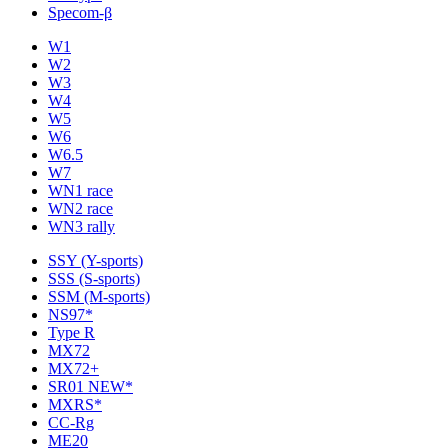
Specom-β
W1
W2
W3
W4
W5
W6
W6.5
W7
WN1 race
WN2 race
WN3 rally
SSY (Y-sports)
SSS (S-sports)
SSM (M-sports)
NS97*
Type R
MX72
MX72+
SR01 NEW*
MXRS*
CC-Rg
ME20