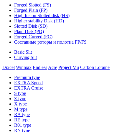
Forged Slotted (FS)
Forged Plain (FP)
High fusion Slotted disk (HS)
Higher stability Disk (HD)
Slotted Disk (SD)
Plain Disk (PD)
Forged Curved (FC)
Составные роторы и полотна FP/FS
Basic Slit
Curving Slit
Dixcel
Winmax
Endless
Acre
Project Mu
Carbon Loraine
Premium type
EXTRA Speed
EXTRA Cruise
S type
Z type
X type
M type
RA type
RE type
R01 type
RN type