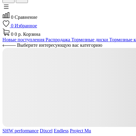
0
Сравнение
0
Избранное
0
0 р.
Корзина
Новые поступления
Распродажа
Тормозные диски
Тормозные к
Выберите интересующую вас категорию
SHW performance
Dixcel
Endless
Project Mu