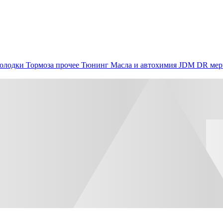
олодки
Тормоза прочее
Тюнинг
Масла и автохимия
JDM
DR мер