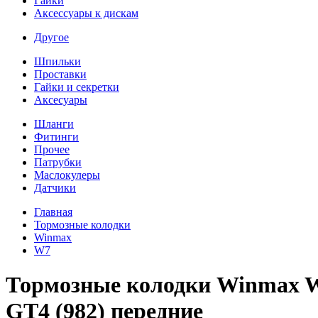
Гайки
Аксессуары к дискам
Другое
Шпильки
Проставки
Гайки и секретки
Аксесуары
Шланги
Фитинги
Прочее
Патрубки
Маслокулеры
Датчики
Главная
Тормозные колодки
Winmax
W7
Тормозные колодки Winmax W7 
GT4 (982) передние