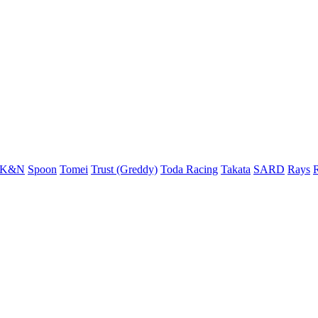
K&N
Spoon
Tomei
Trust (Greddy)
Toda Racing
Takata
SARD
Rays
R