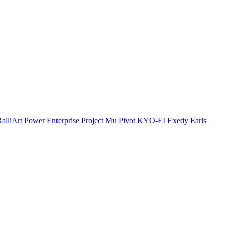
alliArt
Power Enterprise
Project Mu
Pivot
KYO-EI
Exedy
Earls