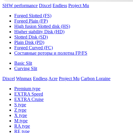
SHW performance
Dixcel
Endless
Project Mu
Forged Slotted (FS)
Forged Plain (FP)
High fusion Slotted disk (HS)
Higher stability Disk (HD)
Slotted Disk (SD)
Plain Disk (PD)
Forged Curved (FC)
Составные роторы и полотна FP/FS
Basic Slit
Curving Slit
Dixcel
Winmax
Endless
Acre
Project Mu
Carbon Loraine
Premium type
EXTRA Speed
EXTRA Cruise
S type
Z type
X type
M type
RA type
RE type