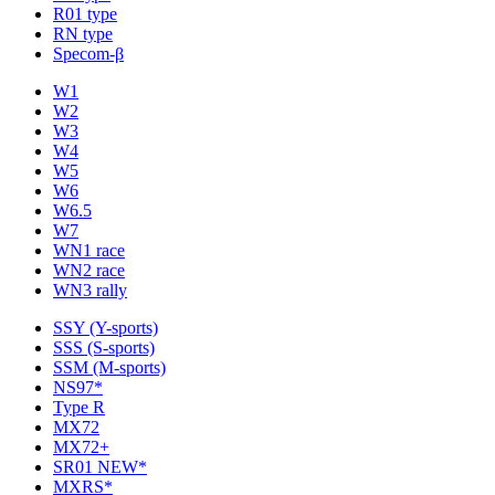
R01 type
RN type
Specom-β
W1
W2
W3
W4
W5
W6
W6.5
W7
WN1 race
WN2 race
WN3 rally
SSY (Y-sports)
SSS (S-sports)
SSM (M-sports)
NS97*
Type R
MX72
MX72+
SR01 NEW*
MXRS*