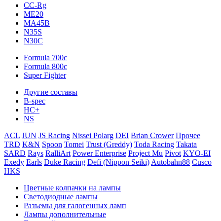
CC-Rg
ME20
MA45B
N35S
N30C
Formula 700c
Formula 800c
Super Fighter
Другие составы
B-spec
HC+
NS
ACL
JUN
JS Racing
Nissei Polarg
DEI
Brian Crower
Прочее
TRD
K&N
Spoon
Tomei
Trust (Greddy)
Toda Racing
Takata
SARD
Rays
RalliArt
Power Enterprise
Project Mu
Pivot
KYO-EI
Exedy
Earls
Duke Racing
Defi (Nippon Seiki)
Autobahn88
Cusco
HKS
Цветные колпачки на лампы
Светодиодные лампы
Разъемы для галогенных ламп
Лампы дополнительные