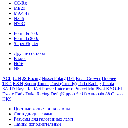
CC-Rg
ME20
MA45B
N35S
N30C
Formula 700c
Formula 800c
Super Fighter
Другие составы
B-spec
HC+
NS
ACL
JUN
JS Racing
Nissei Polarg
DEI
Brian Crower
Прочее
TRD
K&N
Spoon
Tomei
Trust (Greddy)
Toda Racing
Takata
SARD
Rays
RalliArt
Power Enterprise
Project Mu
Pivot
KYO-EI
Exedy
Earls
Duke Racing
Defi (Nippon Seiki)
Autobahn88
Cusco
HKS
Цветные колпачки на лампы
Светодиодные лампы
Разъемы для галогенных ламп
Лампы дополнительные