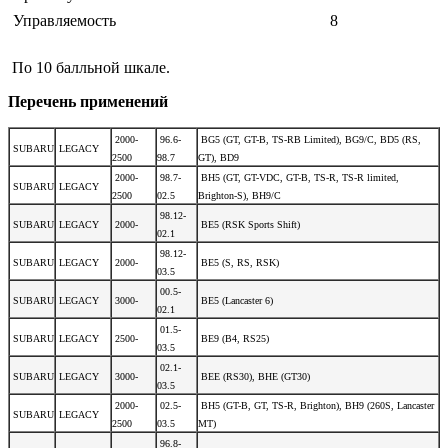
Управляемость
8
По 10 балльной шкале.
Перечень применений
2000-
96.6-
BG5 (GT, GT-B, TS-RB Limited), BG9/C, BD5 (RS,
SUBARU
LEGACY
2500
98.7
GT), BD9
2000-
98.7-
BH5 (GT, GT-VDC, GT-B, TS-R, TS-R limited,
SUBARU
LEGACY
2500
02.5
Brighton-S), BH9/C
98.12-
SUBARU
LEGACY
2000-
BE5 (RSK Sports Shift)
02.1
98.12-
SUBARU
LEGACY
2000-
BE5 (S, RS, RSK)
03.5
00.5-
SUBARU
LEGACY
3000-
BE5 (Lancaster 6)
02.1
01.5-
SUBARU
LEGACY
2500-
BE9 (B4, RS25)
03.5
02.1-
SUBARU
LEGACY
3000-
BEE (RS30), BHE (GT30)
03.5
2000-
02.5-
BH5 (GT-B, GT, TS-R, Brighton), BH9 (260S, Lancaster
SUBARU
LEGACY
2500
03.5
MT)
96.8-