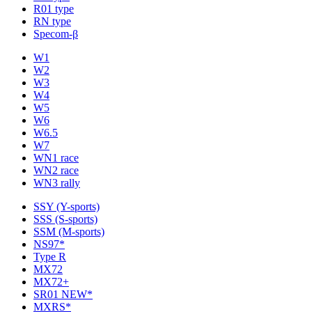
R01 type
RN type
Specom-β
W1
W2
W3
W4
W5
W6
W6.5
W7
WN1 race
WN2 race
WN3 rally
SSY (Y-sports)
SSS (S-sports)
SSM (M-sports)
NS97*
Type R
MX72
MX72+
SR01 NEW*
MXRS*