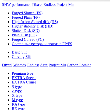
SHW performance
Dixcel
Endless
Project Mu
Forged Slotted (FS)
Forged Plain (FP)
High fusion Slotted disk (HS)
Higher stability Disk (HD)
Slotted Disk (SD)
Plain Disk (PD)
Forged Curved (FC)
Составные роторы и полотна FP/FS
Basic Slit
Curving Slit
Dixcel
Winmax
Endless
Acre
Project Mu
Carbon Loraine
Premium type
EXTRA Speed
EXTRA Cruise
S type
Z type
X type
M type
RA type
RE type